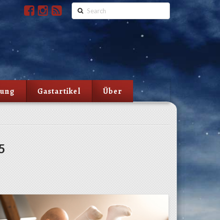
Search
lung
Gastartikel
Über
5