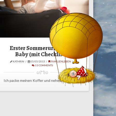
Erster Sommerurlaub mit
Baby (mit Checkliste)
KATHRIN
05/05/2015
FAMILIENLEBEN
11 COMMENTS
Ich packe meinen Koffer und nehme mit…