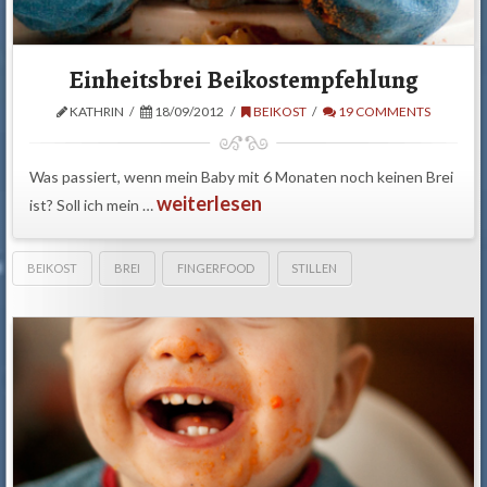
Einheitsbrei Beikostempfehlung
KATHRIN
18/09/2012
BEIKOST
19 COMMENTS
Was passiert, wenn mein Baby mit 6 Monaten noch keinen Brei
weiterlesen
ist? Soll ich mein …
BEIKOST
BREI
FINGERFOOD
STILLEN