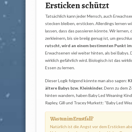
Ersticken schützt
Tatsächlich kann jeder Mensch, auch Erwachsen
stecken bleiben, ersticken. Allerdings lernen w
lassen, dass das passieren könnte. Wir lernen
zerkleinern, bis sie breiig genug ist, um geschl
rutscht, wird an einem bestimmten Punkt im
Erwachsenen viel weiter hinten, als bei Babys. 
wirklich gefährlich wird. Biologisch ist das wirkl
Essen zu lernen.
Dieser Logik folgend könnte man also sagen:
Kl
ältere Babys bzw. Kleinkinder.
Denn zu dem Z
hinten wandern, haben Baby Led Weaning Kinder
Rapley, Gill und Tracey Murkett: “Baby Led Wea
Was tun im Ernstfall?
Natürlich ist die Angst vor dem Ersticken ab