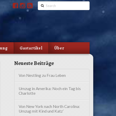
Search
lung
Gastartikel
Über
Neueste Beiträge
Von Nestling zu Frau Leben
Umzug in Amerika: Noch ein Tag bis
Charlotte
Von New York nach North Carolina:
Umzug mit Kind und Katz’