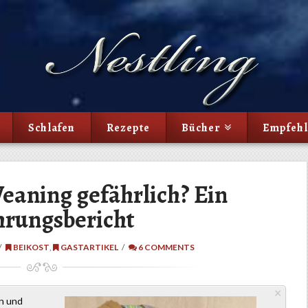
Schlafen
Rezepte
Bücher
Empfeh
Weaning gefährlich? Ein
hrungsbericht
BEIKOST
,
GASTARTIKEL
6 COMMENTS
×
n und