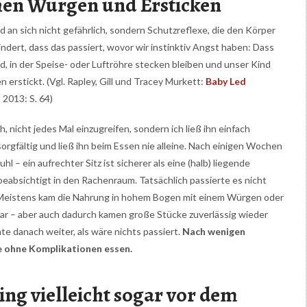
hen Würgen und Ersticken
an sich nicht gefährlich, sondern Schutzreflexe, die den Körper
ndert, dass das passiert, wovor wir instinktiv Angst haben: Dass
, in der Speise- oder Luftröhre stecken bleiben und unser Kind
erstickt. (Vgl. Rapley, Gill und Tracey Murkett:
Baby Led
, 2013: S. 64)
 nicht jedes Mal einzugreifen, sondern ich ließ ihn einfach
rgfältig und ließ ihn beim Essen nie alleine. Nach einigen Wochen
 – ein aufrechter Sitz ist sicherer als eine (halb) liegende
beabsichtigt in den Rachenraum. Tatsächlich passierte es nicht
m. Meistens kam die Nahrung in hohem Bogen mit einem Würgen oder
gar – aber auch dadurch kamen große Stücke zuverlässig wieder
te danach weiter, als wäre nichts passiert.
Nach wenigen
e ohne Komplikationen essen.
g vielleicht sogar vor dem