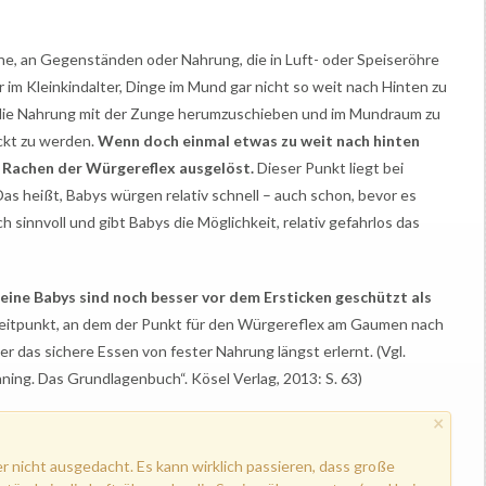
e, an Gegenständen oder Nahrung, die in Luft- oder Speiseröhre
ir im Kleinkindalter, Dinge im Mund gar nicht so weit nach Hinten zu
, die Nahrung mit der Zunge herumzuschieben und im Mundraum zu
uckt zu werden.
Wenn doch einmal etwas zu weit nach hinten
 Rachen der Würgereflex ausgelöst.
Dieser Punkt liegt bei
Das heißt, Babys würgen relativ schnell – auch schon, bevor es
ich sinnvoll und gibt Babys die Möglichkeit, relativ gefahrlos das
eine Babys sind noch besser vor dem Ersticken geschützt als
eitpunkt, an dem der Punkt für den Würgereflex am Gaumen nach
 das sichere Essen von fester Nahrung längst erlernt. (Vgl.
ning. Das Grundlagenbuch“. Kösel Verlag, 2013: S. 63)
×
er nicht ausgedacht. Es kann wirklich passieren, dass große