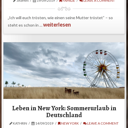
JASMIN
19/09/2019
FAMILIE
LEAVE A COMMENT
„Ich will euch trösten, wie einen seine Mutter tröstet“ – so
weiterlesen
steht es schon in …
Leben in New York: Sommerurlaub in
Deutschland
KATHRIN
14/09/2019
NEW YORK
LEAVE A COMMENT