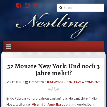
Search
Navigation
32 Monate New York: Und noch 3
Jahre mehr!?
KATHRIN
11/02/2020
NEW YORK
LEAVE A COMMENT
Ende Februar vor drei Jahren sank mir das Herz mächtig in die
Hose, weil unser
Visum für Amerika
bestätigt wurde. Dann