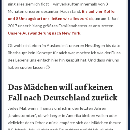
ging alles ziemlich flott – wir verkauften innerhalb von 3
Monaten unseren gesamten Hausstand.
Bis auf vier Koffer
und 8 Umzugskartons ließen wir alles zurück
, um am 1. Juni
2017 unser bislang größtes Familienabenteuer anzutreten:
Unsere Auswanderung nach New York
.
Obwohl ein Leben im Ausland mit unseren Nestlingen bis dato
überhaupt kein Konzept für mich war, mochte ich wie der Fluss
des Lebens uns einfach hier hin gespült hat. Und dass wir uns
haben spülen lassen 🙂
Das Mädchen will auf keinen
Fall nach Deutschland zurück
Jedes Mal, wenn Thomas und ich in den letzten Jahren
„brainstormten“, ob wir länger in Amerika bleiben wollen oder
vielleicht doch lieber zurück, empörte sich das Mädchen (heute
8,5 Jahre):
„Ich will nicht nach Deutschland zurück! Ich will nicht