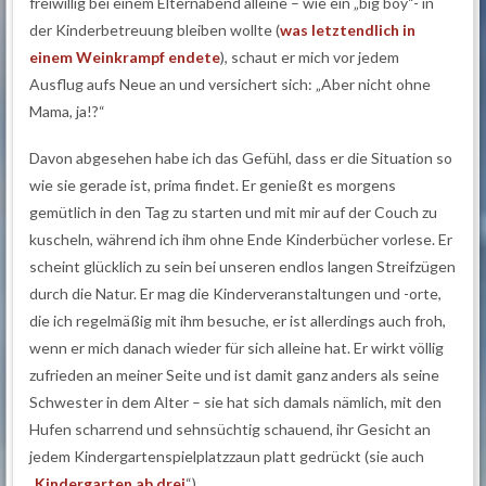
freiwillig bei einem Elternabend alleine – wie ein „big boy“- in
der Kinderbetreuung bleiben wollte (
was letztendlich in
einem Weinkrampf endete
), schaut er mich vor jedem
Ausflug aufs Neue an und versichert sich: „Aber nicht ohne
Mama, ja!?“
Davon abgesehen habe ich das Gefühl, dass er die Situation so
wie sie gerade ist, prima findet. Er genießt es morgens
gemütlich in den Tag zu starten und mit mir auf der Couch zu
kuscheln, während ich ihm ohne Ende Kinderbücher vorlese. Er
scheint glücklich zu sein bei unseren endlos langen Streifzügen
durch die Natur. Er mag die Kinderveranstaltungen und -orte,
die ich regelmäßig mit ihm besuche, er ist allerdings auch froh,
wenn er mich danach wieder für sich alleine hat. Er wirkt völlig
zufrieden an meiner Seite und ist damit ganz anders als seine
Schwester in dem Alter – sie hat sich damals nämlich, mit den
Hufen scharrend und sehnsüchtig schauend, ihr Gesicht an
jedem Kindergartenspielplatzzaun platt gedrückt (sie auch
„
Kindergarten ab drei
“) .