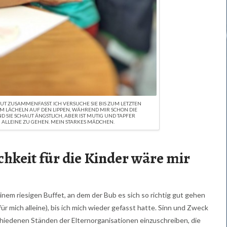
 GUT ZUSAMMENFASST. ICH VERSUCHE SIE BIS ZUM LETZTEN
M LÄCHELN AUF DEN LIPPEN, WÄHREND MIR SCHON DIE
 SIE SCHAUT ÄNGSTLICH, ABER IST MUTIG UND TAPFER
ALLEINE ZU GEHEN. MEIN STARKES MÄDCHEN.
ichkeit für die Kinder wäre mir
inem riesigen Buffet, an dem der Bub es sich so richtig gut gehen
 für mich alleine), bis ich mich wieder gefasst hatte. Sinn und Zweck
chiedenen Ständen der Elternorganisationen einzuschreiben, die