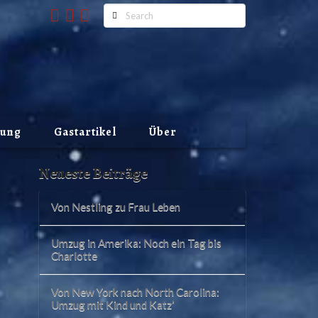
Search
lung
Gastartikel
Über
Neueste Beiträge
Von Nestling zu Frau Leben
Umzug in Amerika: Noch ein Tag bis
Charlotte
Von New York nach North Carolina:
Umzug mit Kind und Katz’