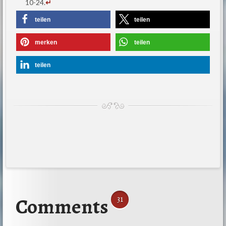
10-24.
↵
teilen
teilen
merken
teilen
teilen
Comments
31