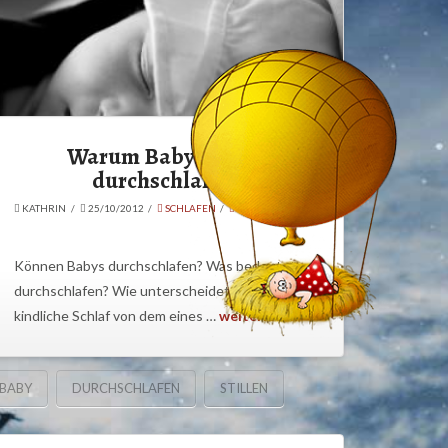
Warum Babys nicht
durchschlafen
KATHRIN
25/10/2012
SCHLAFEN
424 COMMENTS
Können Babys durchschlafen? Was bedeutet
durchschlafen? Wie unterscheidet sich der
kindliche Schlaf von dem eines …
weiterlesen
BABY
DURCHSCHLAFEN
STILLEN