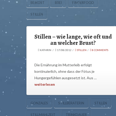
BEIKOST
BREI
FINGERFOOD
STILLEN
Stillen – wie lange, wie oft und
an welcher Brust?
KATHRIN
17/08/2012
STILLEN
8 COMMENTS
Die Ernährung im Mutterleib erfolgt
kontinuierlich, ohne dass der Fötus je
Hungergefühlen ausgesetzt ist. Aus …
weiterlesen
GONZALES
STILLBERATERIN
STILLEN
STILLMAHLZEIT
TRINKDAUER