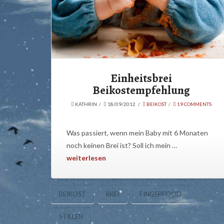
Einheitsbrei
Beikostempfehlung
KATHRIN
18/09/2012
BEIKOST
19 COMMENTS
Was passiert, wenn mein Baby mit 6 Monaten
noch keinen Brei ist? Soll ich mein …
weiterlesen
BEIKOST
BREI
FINGERFOOD
STILLEN