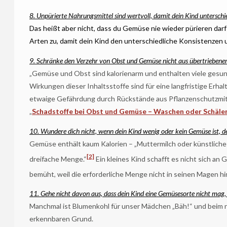
8. Unpürierte Nahrungsmittel sind wertvoll, damit dein Kind unterschi
Das heißt aber nicht, dass du Gemüse nie wieder pürieren dar
Arten zu, damit dein Kind den unterschiedliche Konsistenzen
9. Schränke den Verzehr von Obst und Gemüse nicht aus übertriebener 
„Gemüse und Obst sind kalorienarm und enthalten viele gesund
Wirkungen dieser Inhaltsstoffe sind für eine langfristige Erh
etwaige Gefährdung durch Rückstände aus Pflanzenschutzmitte
„
Schadstoffe bei Obst und Gemüse – Waschen oder Schäle
10. Wundere dich nicht, wenn dein Kind wenig oder kein Gemüse ist, d
Gemüse enthält kaum Kalorien – „Muttermilch oder künstliche
[2]
dreifache Menge.“
Ein kleines Kind schafft es nicht sich an
bemüht, weil die erforderliche Menge nicht in seinen Magen hi
11. Gehe nicht davon aus, dass dein Kind eine Gemüsesorte nicht mag, n
Manchmal ist Blumenkohl für unser Mädchen „Bäh!“ und beim nä
erkennbaren Grund.