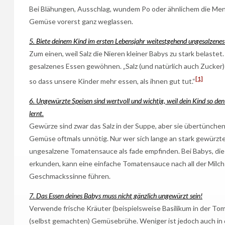
Bei Blähungen, Ausschlag, wundem Po oder ähnlichem die Me
Gemüse vorerst ganz weglassen.
5. Biete deinem Kind im ersten Lebensjahr weitestgehend ungesalzene
Zum einen, weil Salz die Nieren kleiner Babys zu stark belastet.
gesalzenes Essen gewöhnen. „Salz (und natürlich auch Zucker)
[1]
so dass unsere Kinder mehr essen, als ihnen gut tut.“
6. Ungewürzte Speisen sind wertvoll und wichtig, weil dein Kind so 
lernt.
Gewürze sind zwar das Salz in der Suppe, aber sie übertünch
Gemüse oftmals unnötig. Nur wer sich lange an stark gewürzte
ungesalzene Tomatensauce als fade empfinden. Bei Babys, die
erkunden, kann eine einfache Tomatensauce nach all der Milch
Geschmackssinne führen.
7. Das Essen deines Babys muss nicht gänzlich ungewürzt sein!
Verwende frische Kräuter (beispielsweise Basilikum in der To
(selbst gemachten) Gemüsebrühe. Weniger ist jedoch auch in 