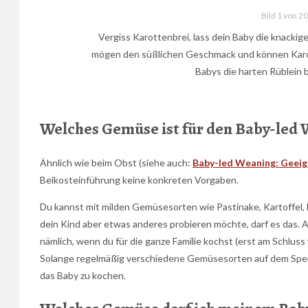
Bild 1 von 2
Vergiss Karottenbrei, lass dein Baby die knacki
mögen den süßlichen Geschmack und können Karot
Babys die harten Rüblein 
Welches Gemüse ist für den Baby-led
Ähnlich wie beim Obst (siehe auch:
Baby-led Weaning: Geei
Beikosteinführung keine konkreten Vorgaben.
Du kannst mit milden Gemüsesorten wie Pastinake, Kartoffel, Fe
dein Kind aber etwas anderes probieren möchte, darf es das. 
nämlich, wenn du für die ganze Familie kochst (erst am Schlu
Solange regelmäßig verschiedene Gemüsesorten auf dem Speise
das Baby zu kochen.