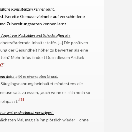
edliche Konsistenzen kennen lernt.
fst. Bereite Gemüse vielmehr auf verschiedene
 und Zubereitungsarten kennen lernt.
Angst vor Pestiziden und Schadstoffen ein.
heitsfördernde Inhaltsstoffe. […] Die positiven
altung der Gesundheit höher zu bewerten als eine
ln.“ Mehr Infos findest Du in diesem Artikel:
n?
“
enn d
afür gibt es einen guten Grund.
 Säuglingsnahrung beinhaltet mindestens die
 Gemüse satt zu essen, „auch wenn es sich noch so
[3]
neinpasst.“
ur weil es sie einmal verweigert.
chsten Mal, mag sie ihn plötzlich wieder – ohne