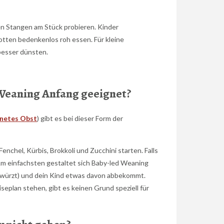
0
gen Stangen am Stück probieren. Kinder
ten bedenkenlos roh essen. Für kleine
besser dünsten.
 Weaning Anfang geeignet?
gnetes Obst
) gibt es bei dieser Form der
nchel, Kürbis, Brokkoli und Zucchini starten. Falls
Am einfachsten gestaltet sich Baby-led Weaning
ss würzt) und dein Kind etwas davon abbekommt.
plan stehen, gibt es keinen Grund speziell für