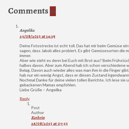
Comments
16
Angelika
25/08/2013 at 14:19
Deine Fotostrecke ist echt toll. Das hat mir beim Gemüse ein
sagen, dass Jakob alles probiert. Es gibt Gemüsesorten die 
immer.
Aber wie sieht es denn bei Euch mit Brot aus? Beim Frühstück
halbes davon. Aber zum Abend hab ich schon verschiedene we
Belag. Davon auch wieder alles was man ihm in die Finger gibt
hab nur ein wenig Angst, dass er diesen Zustand irgendwann 
Nochmal Danke für deine vielen tollen Berichte. Ich lese sie 
gebackenen Mamas empfohlen.
Liebe Grüße – Angelika
Reply
Post
Author
Kathrin
26/08/2013 at 07:53