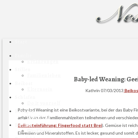
Navigation
Start
Familie
Erfahrungen
Stillen
Familienleben
Baby-led Weaning: Ge
Beikost
Elternsein
Kathrin
07/03/2013
Beiko
Schlafen
Do it yourself
Baby-led Weaning ist eine Beikostvariante, bei der das Baby Fi
Rezepte
New York
an aktiv an den Familienmahlzeiten teilnehmen und verschiede
Bücher
Beikosteinführung: Fingerfood statt Brei
). Gemüse ist reic
Charlotte
für Eltern
Eiweißen und Mineralstoffen. Es ist lecker, gesund und somit 