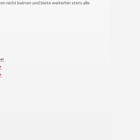
n nicht beirren und biete weiterhin stets alle
.
↵
↵
↵