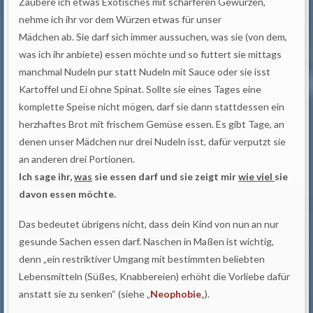
Zaubere ich etwas Exotisches mit schärferen Gewürzen,
nehme ich ihr vor dem Würzen etwas für unser
Mädchen ab. Sie darf sich immer aussuchen, was sie (von dem,
was ich ihr anbiete) essen möchte und so futtert sie mittags
manchmal Nudeln pur statt Nudeln mit Sauce oder sie isst
Kartoffel und Ei ohne Spinat. Sollte sie eines Tages eine
komplette Speise nicht mögen, darf sie dann stattdessen ein
herzhaftes Brot mit frischem Gemüse essen. Es gibt Tage, an
denen unser Mädchen nur drei Nudeln isst, dafür verputzt sie
an anderen drei Portionen.
Ich sage ihr,
was
sie essen darf und sie zeigt mir
wie viel
sie
davon essen möchte.
Das bedeutet übrigens nicht, dass dein Kind von nun an nur
gesunde Sachen essen darf. Naschen in Maßen ist wichtig,
denn „ein restriktiver Umgang mit bestimmten beliebten
Lebensmitteln (Süßes, Knabbereien) erhöht die Vorliebe dafür
anstatt sie zu senken“ (siehe „
Neophobie
„).