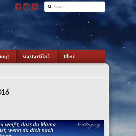
Search
lung
Gastartikel
Über
016