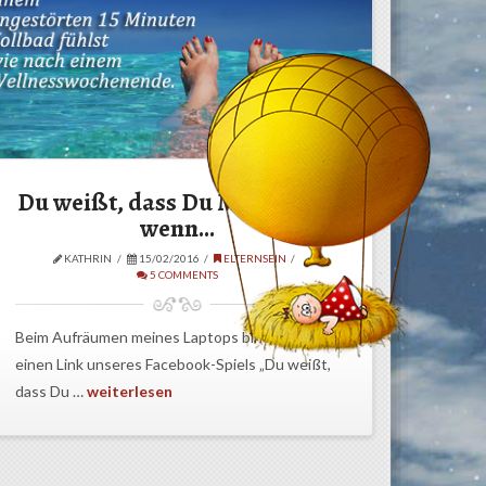
Du weißt, dass Du Mama bist,
wenn…
KATHRIN
15/02/2016
ELTERNSEIN
5 COMMENTS
Beim Aufräumen meines Laptops bin ich über
einen Link unseres Facebook-Spiels „Du weißt,
dass Du …
weiterlesen