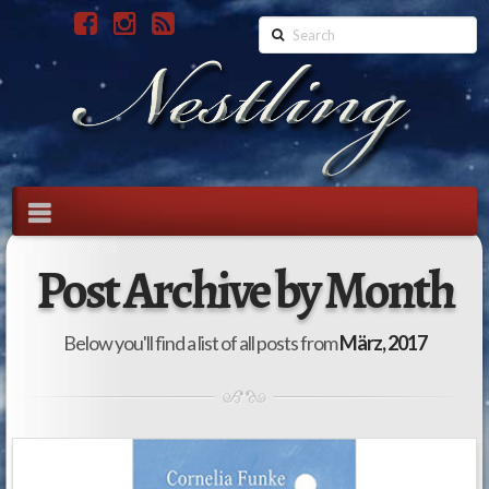
Search
Navigation
Post Archive by Month
Below you'll find a list of all posts from
März, 2017