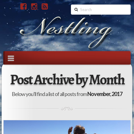
Search
Navigation
Post Archive by Month
Below you'll find a list of all posts from
November, 2017