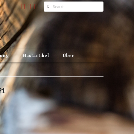
Search
lung
Gastartikel
Über
21