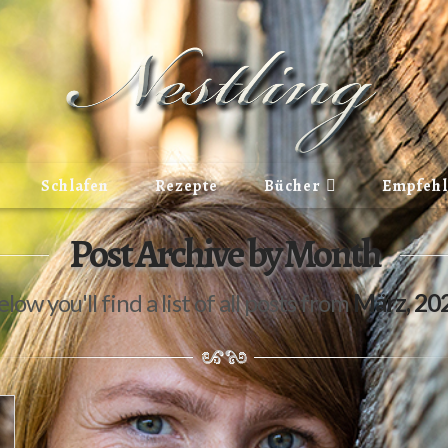
Schlafen
Rezepte
Bücher
Empfeh
Post Archive by Month
elow you'll find a list of all posts from
März, 20