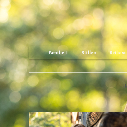
Familie
Stillen
Beikost
B