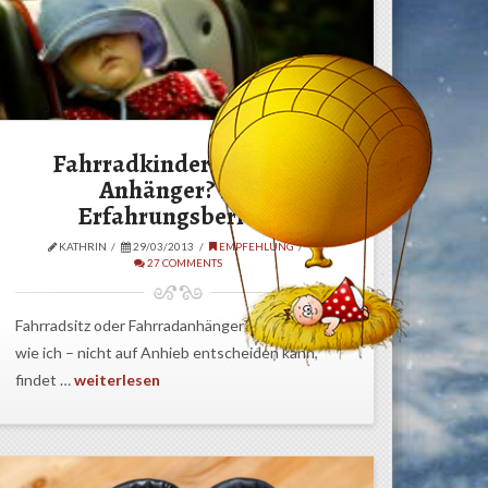
Fahrradkindersitz oder
Anhänger? Ein
Erfahrungsbericht
KATHRIN
29/03/2013
EMPFEHLUNG
27 COMMENTS
Fahrradsitz oder Fahrradanhänger? Wer sich –
wie ich – nicht auf Anhieb entscheiden kann,
findet …
weiterlesen