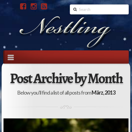
Search
Navigation
Post Archive by Month
Below you'll find a list of all posts from
März, 2013