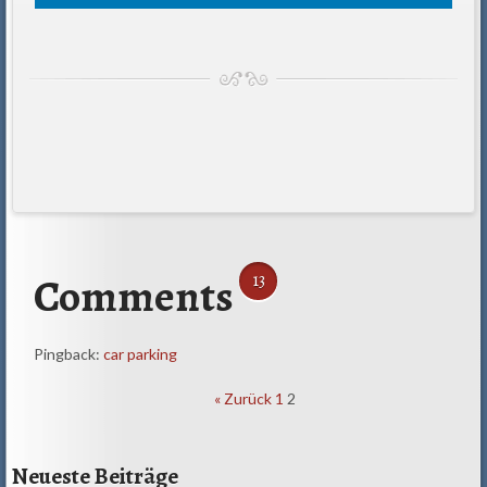
Comments
13
Pingback:
car parking
Comment
« Zurück
1
2
navigation
Neueste Beiträge