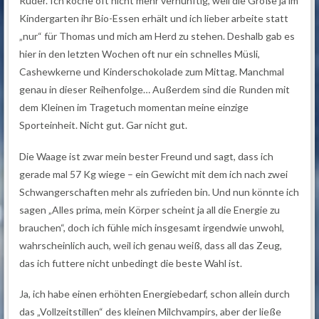
Ruder. Ich koche oft nicht mehr vernünftig, weil die Große ja im
Kindergarten ihr Bio-Essen erhält und ich lieber arbeite statt
„nur“ für Thomas und mich am Herd zu stehen. Deshalb gab es
hier in den letzten Wochen oft nur ein schnelles Müsli,
Cashewkerne und Kinderschokolade zum Mittag. Manchmal
genau in dieser Reihenfolge… Außerdem sind die Runden mit
dem Kleinen im Tragetuch momentan meine einzige
Sporteinheit. Nicht gut. Gar nicht gut.
Die Waage ist zwar mein bester Freund und sagt, dass ich
gerade mal 57 Kg wiege – ein Gewicht mit dem ich nach zwei
Schwangerschaften mehr als zufrieden bin. Und nun könnte ich
sagen „Alles prima, mein Körper scheint ja all die Energie zu
brauchen“, doch ich fühle mich insgesamt irgendwie unwohl,
wahrscheinlich auch, weil ich genau weiß, dass all das Zeug,
das ich futtere nicht unbedingt die beste Wahl ist.
Ja, ich habe einen erhöhten Energiebedarf, schon allein durch
das „Vollzeitstillen“ des kleinen Milchvampirs, aber der ließe