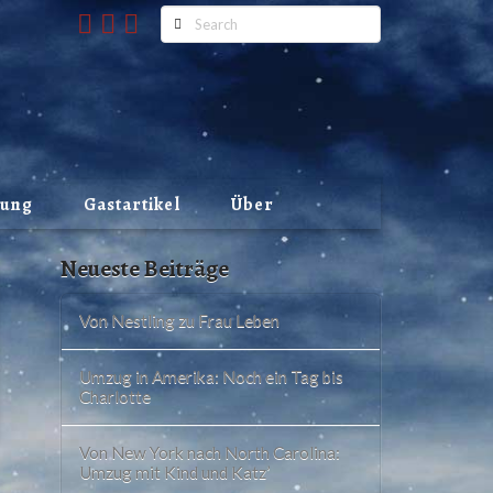
Search
lung
Gastartikel
Über
Neueste Beiträge
Von Nestling zu Frau Leben
Umzug in Amerika: Noch ein Tag bis
Charlotte
Von New York nach North Carolina:
Umzug mit Kind und Katz’