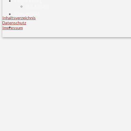
Empfehlung
für Kinder
Gastartikel
Inhaltsverzeichnis
Datenschutz
Über
Impressum