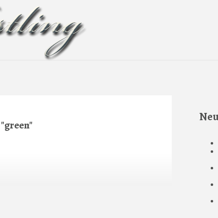
Neu
"green"