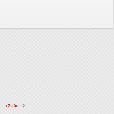
« Zurück
1
2