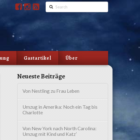
Search
lung
Gastartikel
Über
Neueste Beiträge
Von Nestling zu Frau Leben
Umzug in Amerika: Noch ein Tag bis
Charlotte
Von New York nach North Carolina:
Umzug mit Kind und Katz’