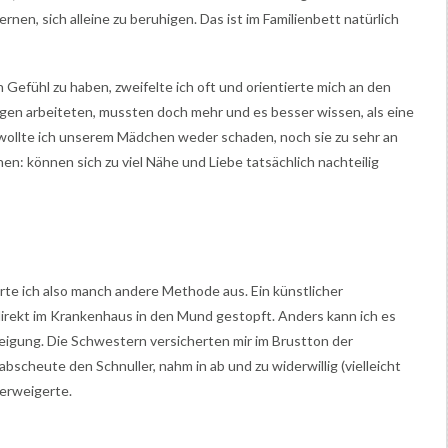
ernen, sich alleine zu beruhigen. Das ist im Familienbett natürlich
 Gefühl zu haben, zweifelte ich oft und orientierte mich an den
ngen arbeiteten, mussten doch mehr und es besser wissen, als eine
 wollte ich unserem Mädchen weder schaden, noch sie zu sehr an
hen: können sich zu viel Nähe und Liebe tatsächlich nachteilig
rte ich also manch andere Methode aus. Ein künstlicher
ekt im Krankenhaus in den Mund gestopft. Anders kann ich es
neigung. Die Schwestern versicherten mir im Brustton der
bscheute den Schnuller, nahm in ab und zu widerwillig (vielleicht
 verweigerte.