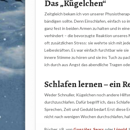
Das „Kügelchen“
Zeitgleich bekam ich von unserer Physiotherapeu
bändigen sollte. Denn Einschlafen, einfach so 
ganz fest in beiden Armen zu halten und in ei
verhindert – die bevorzugte Reaktion unseres
oft zusätzlichen Stress: sie wehrte sich mit je
Leibeskräften. Es war einfach furchtbar wie sie
innere Stimme zu hören und sie ins Tuch zu pack
ich durch aus Angst das abendliche Tragen od
Schlafen lernen – ein R
Weder Schnuller, Kügelchen noch andere Hilfsm
durchzuschlafen. Dafür begriff ich, dass Schlaf
Sprechen, Zeit und Geduld bedarf. Erst diese E
nicht nach wenigen Wochen durchschlafen, half
Bücher, z.B. von
González
,
Sears
oder
Lüpold
,