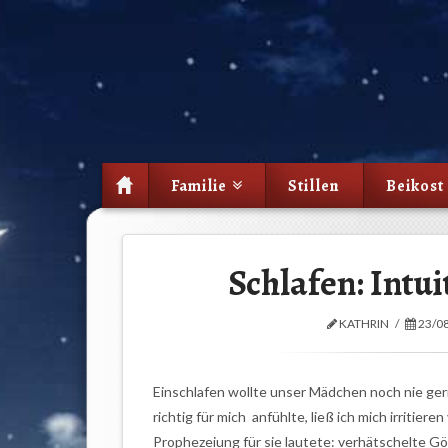
Familie
Stillen
Beikost
Schlafen: Intu
KATHRIN
23/0
Einschlafen wollte unser Mädchen noch nie ger
richtig für mich anfühlte, ließ ich mich irritie
Prophezeiung für sie lautete: verhätschelte Gö