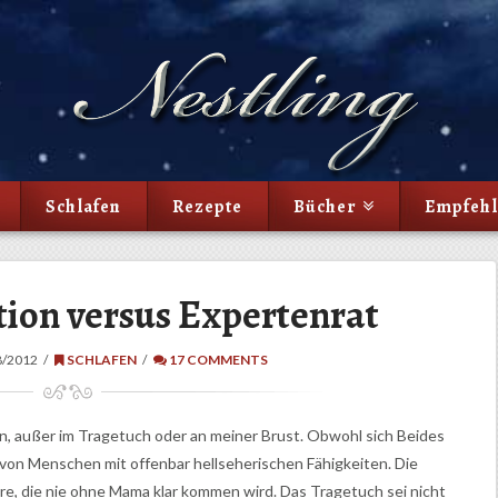
Schlafen
Rezepte
Bücher
Empfeh
ition versus Expertenrat
8/2012
SCHLAFEN
17 COMMENTS
n, außer im Tragetuch oder an meiner Brust. Obwohl sich Beides
ren von Menschen mit offenbar hellseherischen Fähigkeiten. Die
re, die nie ohne Mama klar kommen wird. Das Tragetuch sei nicht