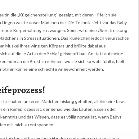
tin die „Kügelchenstellung“ gezeigt, mit deren Hilfe ich sie
im Liegen wollte unser Mädchen nie. Die Technik sieht vor das Baby
ne runde Körperhaltung zu zwängen. Somit wird eine Überstreckung
 Mädchens in Stresssituationen. Das Kügelchen jedoch verursachte
dem Muskel ihres winzigen Körpers und brüllte dabei aus
 sich auf diese Art in den Schlaf gekämpft hat. Anstatt auf meine
en oder an die Brust zu nehmen, wo sie sich so wohl fühlte, hielt
er Stillen könne eine schlechte Angewohnheit werden.
eifeprozess!
ittel haben unserem Mädchen bislang geholfen, alleine ein- bzw.
en ein Reifeprozess ist, der genau wie das Laufen, Essen oder
rkenntnis und das Wissen, dass es völlig normal ist, wenn Babys
en mir, mich zu entspannen.
 bestärkten mich in meinem Handeln und meine ursprünglichen