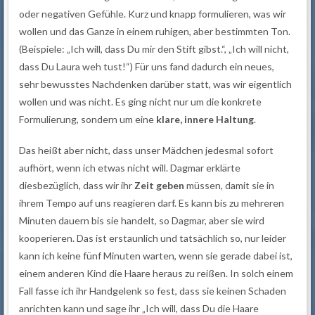
oder negativen Gefühle. Kurz und knapp formulieren, was wir
wollen und das Ganze in einem ruhigen, aber bestimmten Ton.
(Beispiele: „Ich will, dass Du mir den Stift gibst.“, „Ich will nicht,
dass Du Laura weh tust!“) Für uns fand dadurch ein neues,
sehr bewusstes Nachdenken darüber statt, was wir eigentlich
wollen und was nicht. Es ging nicht nur um die konkrete
Formulierung, sondern um eine
klare, innere Haltung
.
Das heißt aber nicht, dass unser Mädchen jedesmal sofort
aufhört, wenn ich etwas nicht will. Dagmar erklärte
diesbezüglich, dass wir ihr
Zeit geben
müssen, damit sie in
ihrem Tempo auf uns reagieren darf. Es kann bis zu mehreren
Minuten dauern bis sie handelt, so Dagmar, aber sie wird
kooperieren. Das ist erstaunlich und tatsächlich so, nur leider
kann ich keine fünf Minuten warten, wenn sie gerade dabei ist,
einem anderen Kind die Haare heraus zu reißen. In solch einem
Fall fasse ich ihr Handgelenk so fest, dass sie keinen Schaden
anrichten kann und sage ihr „Ich will, dass Du die Haare