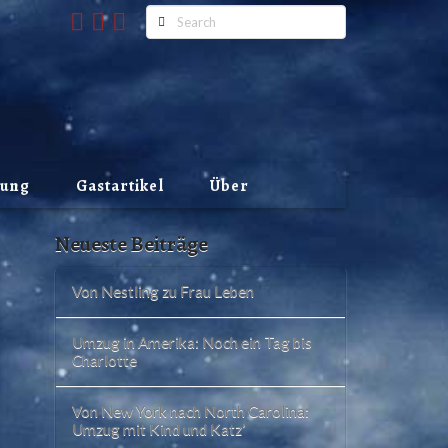
Search
lung
Gastartikel
Über
Neueste Beiträge
Von Nestling zu Frau Leben
Umzug in Amerika: Noch ein Tag bis
Charlotte
Von New York nach North Carolina:
Umzug mit Kind und Katz’