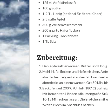
125 ml Apfeldirektsaft
100 g Butter
1-2 TL Honig (optional für ältere Kinder)
2-3 süße Äpfel
300 g Weizenvollkornmehl
200 g zarte Haferflocken
1 Packung Trockenhefe
1 TL Salz
Zubereitung:
Den Apfelsaft erwärmen. Butter und Honig d
Mehl, Haferflocken und Hefe mischen. Apfel
elastischer Teig entstanden ist. Eventuell 
abgedeckt an einem warmen Ort 30 Min. bi
Backofen auf 200°C (Umluft 180°C) vorheiz
Mit bemehlten Händen pflaumengroße Stück
10-15 Min. ruhen lassen. Die Brötchen mit 
zweite Blech im Anschluss backen.