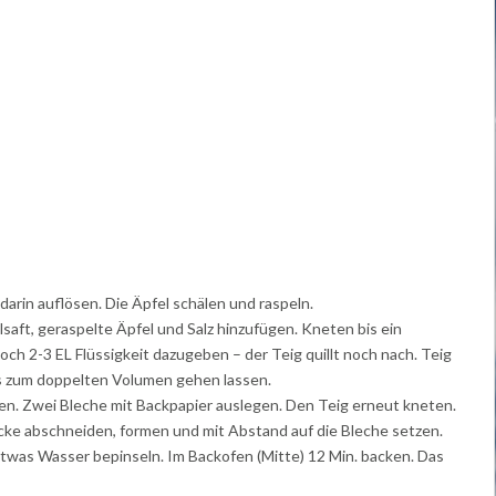
arin auflösen. Die Äpfel schälen und raspeln.
saft, geraspelte Äpfel und Salz hinzufügen. Kneten bis ein
noch 2-3 EL Flüssigkeit dazugeben – der Teig quillt noch nach. Teig
s zum doppelten Volumen gehen lassen.
en. Zwei Bleche mit Backpapier auslegen. Den Teig erneut kneten.
e abschneiden, formen und mit Abstand auf die Bleche setzen.
etwas Wasser bepinseln. Im Backofen (Mitte) 12 Min. backen. Das