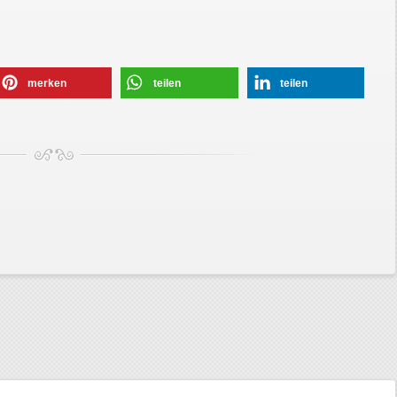
merken
teilen
teilen