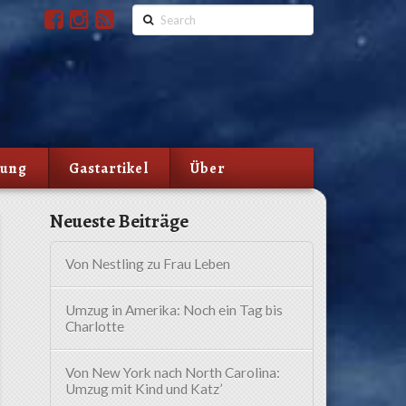
Search
lung
Gastartikel
Über
Neueste Beiträge
Von Nestling zu Frau Leben
Umzug in Amerika: Noch ein Tag bis
Charlotte
Von New York nach North Carolina:
Umzug mit Kind und Katz’