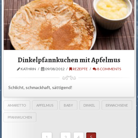
Dinkelpfannkuchen mit Apfelmus
KATHRIN
09/08/2012
REZEPTE
8 COMMENTS
Schlicht, schmackhaft, sättigend!
AMARETTO
APFELMUS
BABY
DINKEL
ERWACHSENE
PFANNKUCHEN
1
...
3
4
5