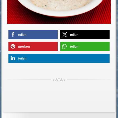
teilen
teilen
merken
teilen
teilen