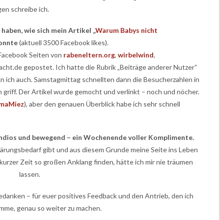
n schreibe ich.
haben, wie sich mein Artikel „
Warum Babys nicht
konnte
(aktuell 3500 Facebook likes).
n Facebook Seiten von
rabeneltern.org
,
wirbelwind
,
cht.de gepostet. Ich hatte die Rubrik „Beiträge anderer Nutzer“
 ich auch. Samstagmittag schnellten dann die Besucherzahlen in
riff. Der Artikel wurde gemocht und verlinkt – noch und nöcher.
maMiez
), aber den genauen Überblick habe ich sehr schnell
ndios und bewegend – ein Wochenende voller Komplimente.
lärungsbedarf gibt und aus diesem Grunde meine Seite ins Leben
 kurzer Zeit so großen Anklang finden, hätte ich mir nie träumen
lassen.
bedanken – für euer positives Feedback und den Antrieb, den ich
mme, genau so weiter zu machen.