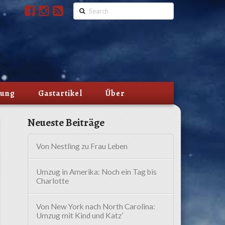
Search
lung
Gastartikel
Über
Neueste Beiträge
Von Nestling zu Frau Leben
Umzug in Amerika: Noch ein Tag bis
Charlotte
Von New York nach North Carolina:
Umzug mit Kind und Katz’