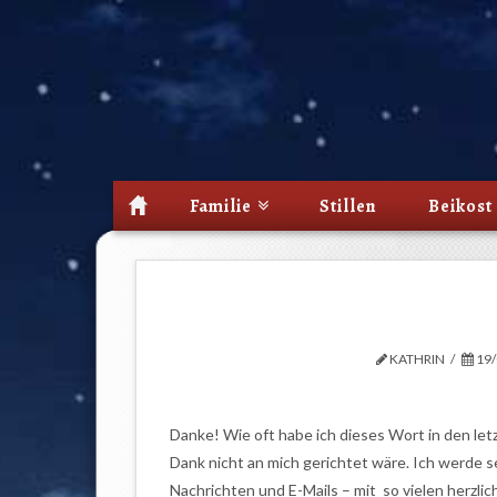
Familie
Stillen
Beikost
KATHRIN
19/
Danke!
Wie oft habe ich dieses Wort in den le
Dank nicht an mich gerichtet wäre. Ich werd
Nachrichten und E-Mails – mit so vielen herzli