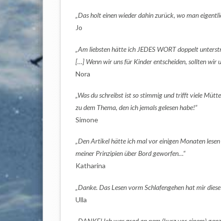
„Das holt einen wieder dahin zurück, wo man eigentl
Jo
„Am liebsten hätte ich JEDES WORT doppelt unterstri
[…] Wenn wir uns für Kinder entscheiden, sollten wir 
Nora
„Was du schreibst ist so stimmig und trifft viele Mütt
zu dem Thema, den ich jemals gelesen habe!“
Simone
„Den Artikel hätte ich mal vor einigen Monaten lese
meiner Prinzipien über Bord geworfen…“
Katharina
„Danke. Das Lesen vorm Schlafengehen hat mir diese 
Ulla
„DANKE! Ich war grad an nem (kurz vor einem) ganz 