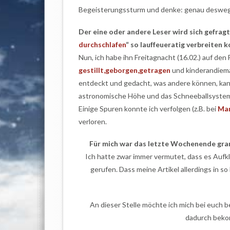
Begeisterungssturm und denke: genau deswege
Der eine oder andere Leser wird sich gefragt 
durchschlafen
“ so lauffeueratig verbreiten 
Nun, ich habe ihn Freitagnacht (16.02.) auf de
gestillt,geborgen,getragen
und kinderandiema
entdeckt und gedacht, was andere können, kann
astronomische Höhe und das Schneeballsystem g
Einige Spuren konnte ich verfolgen (z.B. bei
Ma
verloren.
Für mich war das letzte Wochenende gra
Ich hatte zwar immer vermutet, dass es Aufk
gerufen. Dass meine Artikel allerdings in so
An dieser Stelle möchte ich mich bei euch 
dadurch beko