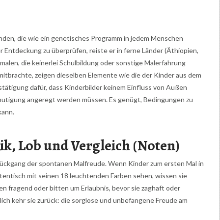
unden, die wie ein genetisches Programm in jedem Menschen
r Entdeckung zu überprüfen, reiste er in ferne Länder (Äthiopien,
r malen, die keinerlei Schulbildung oder sonstige Malerfahrung
n mitbrachte, zeigen dieselben Elemente wie die der Kinder aus dem
estätigung dafür, dass Kinderbilder keinem Einfluss von Außen
rmutigung angeregt werden müssen. Es genügt, Bedingungen zu
kann.
k, Lob und Vergleich (Noten)
Rückgang der spontanen Malfreude. Wenn Kinder zum ersten Mal in
entisch mit seinen 18 leuchtenden Farben sehen, wissen sie
en fragend oder bitten um Erlaubnis, bevor sie zaghaft oder
hlich kehr sie zurück: die sorglose und unbefangene Freude am