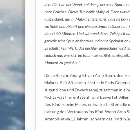
dem Blatt an der Wand, auf dem jeder seine Spur hint
nach Belieben. Dieses Tun heißt Malspiel. Denn was d
auszeichnet, die im Malort entsteht, ist, dass sie kein
ein Spiel, das abläuft und eine bestimmte Dauer hat.
dauert 90 Minuten. Und während dieser Zeit spielt d
genießt seine Spur, absichtslos und ohne Spekulation
Es schafft kein Werk, das nachher angeschaut wird, s
einfach nur, was sich im Raum seines Blattes abspie
Moment zu genießen.“
Diese Beschreibung ist von Arno Stern, dem Er
Malorts. Seit 60 Jahren lässt er in Paris Genera
Jugendliche und Erwachsene) zusammen in ein
Nichts was hier entsteht, wird bewertet. Allei
des Kindes beim Malen, entwickelte Stern die 
Haltung des Vertrauens ins Kind. Wenn Arno St
Alter bis etwa 12 Jahren, sondern das Kind in 