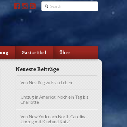
Search
lung
Gastartikel
Über
Neueste Beiträge
Von Nestling zu Frau Leben
Umzug in Amerika: Noch ein Tag bis
Charlotte
Von New York nach North Carolina:
Umzug mit Kind und Katz’