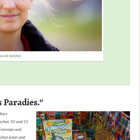
AUKE RATZKE
s Paradies.“
ters
schen 10 und 15
n Kommen und
uchen kann und