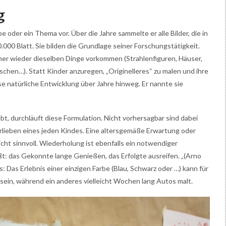
g
oder ein Thema vor. Über die Jahre sammelte er alle Bilder, die in
000 Blatt. Sie bilden die Grundlage seiner Forschungstätigkeit.
immer wieder dieselben Dinge vorkommen (Strahlenfiguren, Häuser,
en…). Statt Kinder anzuregen, „Originelleres“ zu malen und ihre
e natürliche Entwicklung über Jahre hinweg. Er nannte sie
bt, durchläuft diese Formulation. Nicht vorhersagbar sind dabei
rlieben eines jeden Kindes. Eine altersgemäße Erwartung oder
t sinnvoll. Wiederholung ist ebenfalls ein notwendiger
ßt: das Gekonnte lange Genießen, das Erfolgte ausreifen. „(Arno
s: Das Erlebnis einer einzigen Farbe (Blau, Schwarz oder …) kann für
 sein, während ein anderes vielleicht Wochen lang Autos malt.