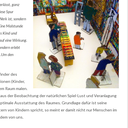
erlässt, ganz
iese Spur
 Werk ist, sondern
 Eine Malstunde
as Kind und
 auf eine Wirkung.
ondern erlebt
lt…Um den
finder des
tionen (Kinder,
em Raum malen.
n aus der Beobachtung der natürlichen Spiel-Lust und Veranlagung
optimale Ausstattung des Raumes. Grundlage dafür ist seine
ern von Kindern spricht, so meint er damit nicht nur Menschen im
jedem von uns.