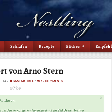
Schlafen
Rezepte
Bücher
Empfeh
rt von Arno Stern
2014
GASTARTIKEL
12 COMMENTS
×
 Ratzke an:
 hast in den vergangenen Tagen zweimal ein Bild Deiner Tochter