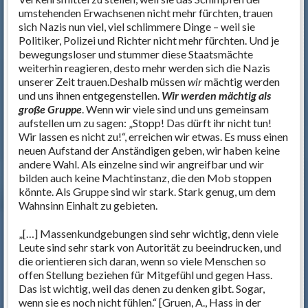
umstehenden Erwachsenen nicht mehr fürchten, trauen
sich Nazis nun viel, viel schlimmere Dinge – weil sie
Politiker, Polizei und Richter nicht mehr fürchten. Und je
bewegungsloser und stummer diese Staatsmächte
weiterhin reagieren, desto mehr werden sich die Nazis
unserer Zeit trauen.Deshalb müssen
wir
mächtig werden
und uns ihnen entgegenstellen.
Wir werden mächtig als
große Gruppe
. Wenn wir viele sind und uns gemeinsam
aufstellen um zu sagen: „Stopp! Das dürft ihr nicht tun!
Wir lassen es nicht zu!“, erreichen wir etwas. Es muss einen
neuen Aufstand der Anständigen geben, wir haben keine
andere Wahl. Als einzelne sind wir angreifbar und wir
bilden auch keine Machtinstanz, die den Mob stoppen
könnte. Als Gruppe sind wir stark. Stark genug, um dem
Wahnsinn Einhalt zu gebieten.
„[…] Massenkundgebungen sind sehr wichtig, denn viele
Leute sind sehr stark von Autorität zu beeindrucken, und
die orientieren sich daran, wenn so viele Menschen so
offen Stellung beziehen für Mitgefühl und gegen Hass.
Das ist wichtig, weil das denen zu denken gibt. Sogar,
wenn sie es noch nicht fühlen.“ [Gruen, A., Hass in der