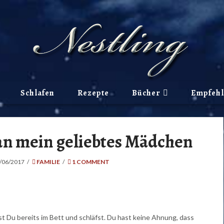
Schlafen
Rezepte
Bücher
Empfeh
an mein geliebtes Mädchen
/06/2017
FAMILIE
1 COMMENT
gst Du bereits im Bett und schläfst. Du hast keine Ahnung, dass