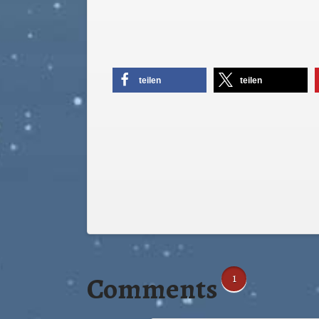
teilen
teilen
Comments
1