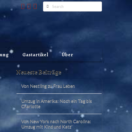
Search
lung
Gastartikel
Über
Neueste Beiträge
Von Nestling zu Frau Leben
Umzug in Amerika: Noch ein Tag bis
Charlotte
Von New York nach North Carolina:
Umzug mit Kind und Katz’