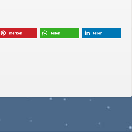
merken
teilen
teilen