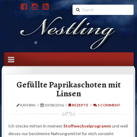
Search
Navigation
Gefüllte Paprikaschoten mit
Linsen
KATHRIN
30/08/2016
REZEPTE
1 COMMENT
Ich stecke mitten in meinem
Stoffwechselprogramm
und weil
dieses nur bestimmte Nahrungsmittel für mich vorsieht