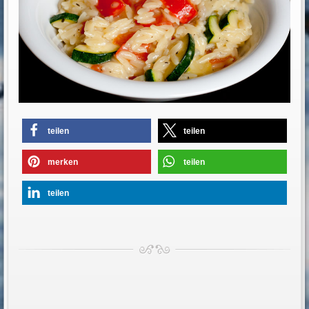
teilen
teilen
merken
teilen
teilen