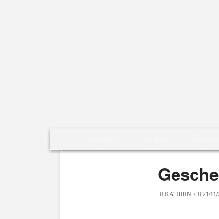
Familie
Stillen
Beiko
Gesche
KATHRIN
21/11/