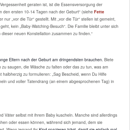
n Vergessenheit geraten ist, ist die Essensversorgung der
n den ersten 10-14 Tagen nach der Geburt“ (siehe
Fette
 nur „vor die Tür“ gestellt. Mit „vor die Tür“ stellen ist gemeint,
geht, kein „Baby-Watching-Besuch“. Die Familie bleibt unter sich
n dieser neuen Konstellation zusammen zu finden.“
 junge Eltern nach der Geburt am dringendsten brauchen.
Biete
h zu saugen, die Wäsche zu falten oder das zu tun, was am
ht halbherzig zu formulieren: „Sag Bescheid, wenn Du Hilfe
meln und voller Tatendrang (an einem abgesprochenen Tag) in
nd Väter selbst mit ihrem Baby kuscheln. Manche sind allerdings
chen oder essen können, während sich jemand, dem sie
ert. Wenn jemand ihr
Kind spazieren trägt, damit sie einfach mal