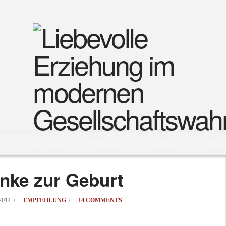
st
Schlafen
Rezepte
Bücher
Emp
nke zur Geburt
2014
EMPFEHLUNG
14 COMMENTS