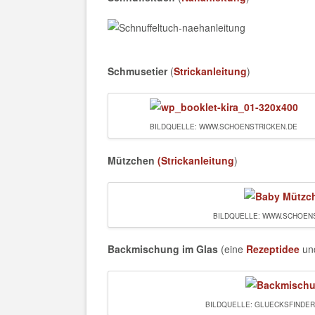
Schmusetier
(
Strickanleitung
)
BILDQUELLE: WWW.SCHOENSTRICKEN.DE
Mützchen
(Strickanleitung
)
BILDQUELLE: WWW.SCHOEN
Backmischung im Glas
(eine
Rezeptidee
und
BILDQUELLE: GLUECKSFINDE