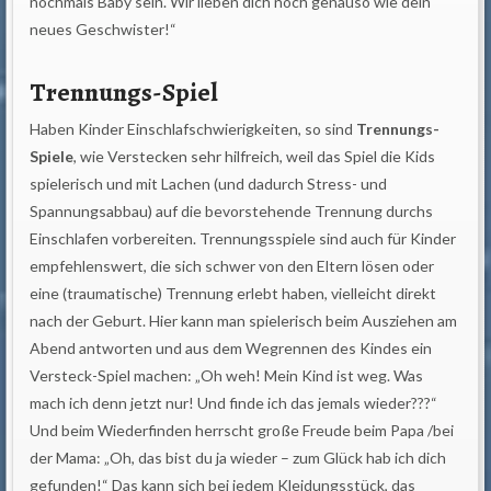
nochmals Baby sein. Wir lieben dich noch genauso wie dein
neues Geschwister!“
Trennungs-Spiel
Haben Kinder Einschlafschwierigkeiten, so sind
Trennungs-
Spiele
, wie Verstecken sehr hilfreich, weil das Spiel die Kids
spielerisch und mit Lachen (und dadurch Stress- und
Spannungsabbau) auf die bevorstehende Trennung durchs
Einschlafen vorbereiten. Trennungsspiele sind auch für Kinder
empfehlenswert, die sich schwer von den Eltern lösen oder
eine (traumatische) Trennung erlebt haben, vielleicht direkt
nach der Geburt. Hier kann man spielerisch beim Ausziehen am
Abend antworten und aus dem Wegrennen des Kindes ein
Versteck-Spiel machen: „Oh weh! Mein Kind ist weg. Was
mach ich denn jetzt nur! Und finde ich das jemals wieder???“
Und beim Wiederfinden herrscht große Freude beim Papa /bei
der Mama: „Oh, das bist du ja wieder – zum Glück hab ich dich
gefunden!“ Das kann sich bei jedem Kleidungsstück, das