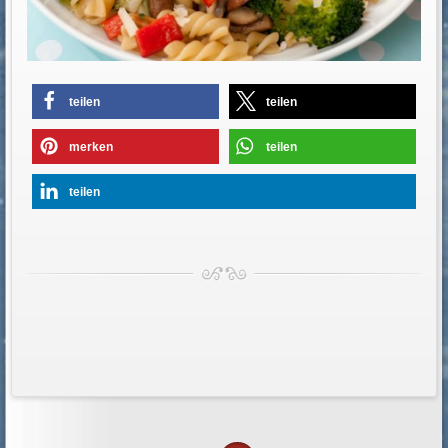
teilen
teilen
merken
teilen
teilen