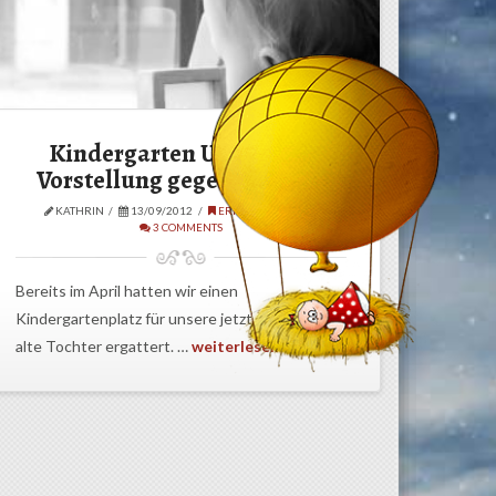
Kindergarten U3 – Teil 1:
Vorstellung gegen Realität
KATHRIN
13/09/2012
ERFAHRUNGEN
3 COMMENTS
Bereits im April hatten wir einen
Kindergartenplatz für unsere jetzt 14 Monate
alte Tochter ergattert. …
weiterlesen