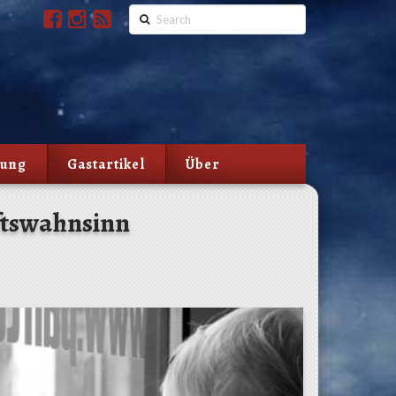
Search
lung
Gastartikel
Über
ftswahnsinn