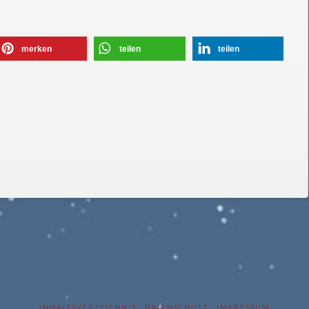
merken
teilen
teilen
INHALTSVERZEICHNIS
DATENSCHUTZ
IMPRESSUM