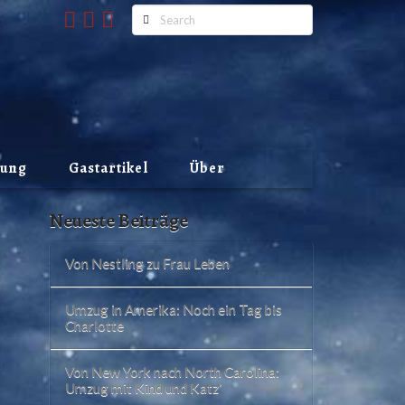
Search
lung
Gastartikel
Über
Neueste Beiträge
Von Nestling zu Frau Leben
Umzug in Amerika: Noch ein Tag bis
Charlotte
Von New York nach North Carolina:
Umzug mit Kind und Katz’