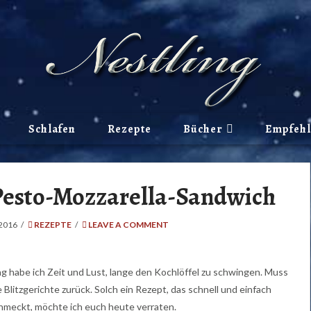
Schlafen
Rezepte
Bücher
Empfeh
 Pesto-Mozzarella-Sandwich
2016
REZEPTE
LEAVE A COMMENT
 Tag habe ich Zeit und Lust, lange den Kochlöffel zu schwingen. Muss
 Blitzgerichte zurück. Solch ein Rezept, das schnell und einfach
hmeckt, möchte ich euch heute verraten.