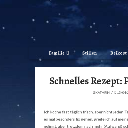
Familie
Stillen
Beikost
Schnelles Rezept:
KATHRIN
13/04/
Ich koche fast täglich frisch, aber nicht jeden
es mal besonders fix gehen, greife ich auf meine
gelingt, aber trotzdem nach mehr (Aufwand) sc