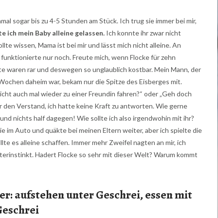
mal sogar bis zu 4-5 Stunden am Stück. Ich trug sie immer bei mir,
te ich mein Baby alleine gelassen.
Ich konnte ihr zwar nicht
llte wissen, Mama ist bei mir und lässt mich nicht alleine. An
funktionierte nur noch. Freute mich, wenn Flocke für zehn
e waren rar und deswegen so unglaublich kostbar. Mein Mann, der
 Wochen daheim war, bekam nur die Spitze des Eisberges mit.
nicht auch mal wieder zu einer Freundin fahren?“ oder „Geh doch
ir den Verstand, ich hatte keine Kraft zu antworten. Wie gerne
und nichts half dagegen! Wie sollte ich also irgendwohin mit ihr?
ie im Auto und quäkte bei meinen Eltern weiter, aber ich spielte die
ollte es alleine schaffen. Immer mehr Zweifel nagten an mir, ich
erinstinkt. Hadert Flocke so sehr mit dieser Welt? Warum kommt
r: aufstehen unter Geschrei, essen mit
Geschrei