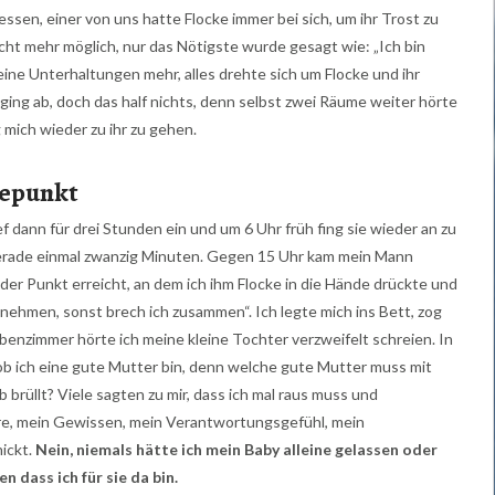
en, einer von uns hatte Flocke immer bei sich, um ihr Trost zu
ht mehr möglich, nur das Nötigste wurde gesagt wie: „Ich bin
eine Unterhaltungen mehr, alles drehte sich um Flocke und ihr
ging ab, doch das half nichts, denn selbst zwei Räume weiter hörte
 mich wieder zu ihr zu gehen.
hepunkt
ef dann für drei Stunden ein und um 6 Uhr früh fing sie wieder an zu
 gerade einmal zwanzig Minuten. Gegen 15 Uhr kam mein Mann
der Punkt erreicht, an dem ich ihm Flocke in die Hände drückte und
 nehmen, sonst brech ich zusammen“. Ich legte mich ins Bett, zog
enzimmer hörte ich meine kleine Tochter verzweifelt schreien. In
, ob ich eine gute Mutter bin, denn welche gute Mutter muss mit
 brüllt? Viele sagten zu mir, dass ich mal raus muss und
re, mein Gewissen, mein Verantwortungsgefühl, mein
ickt.
Nein, niemals hätte ich mein Baby alleine gelassen oder
 dass ich für sie da bin.