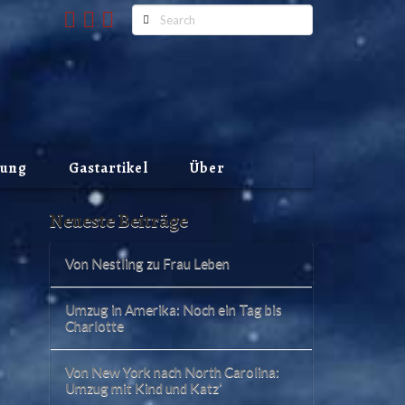
Search
lung
Gastartikel
Über
Neueste Beiträge
Von Nestling zu Frau Leben
Umzug in Amerika: Noch ein Tag bis
Charlotte
Von New York nach North Carolina:
Umzug mit Kind und Katz’