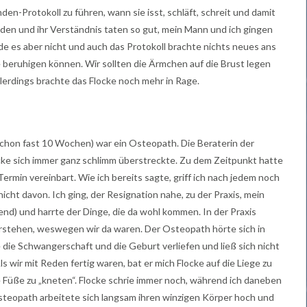
nden-Protokoll zu führen, wann sie isst, schläft, schreit und damit
eden und ihr Verständnis taten so gut, mein Mann und ich gingen
e es aber nicht und auch das Protokoll brachte nichts neues ans
e beruhigen können. Wir sollten die Ärmchen auf die Brust legen
llerdings brachte das Flocke noch mehr in Rage.
 schon fast 10 Wochen) war ein Osteopath. Die Beraterin der
ocke sich immer ganz schlimm überstreckte. Zu dem Zeitpunkt hatte
ermin vereinbart. Wie ich bereits sagte, griff ich nach jedem noch
icht davon. Ich ging, der Resignation nahe, zu der Praxis, mein
d) und harrte der Dinge, die da wohl kommen. In der Praxis
verstehen, weswegen wir da waren. Der Osteopath hörte sich in
e die Schwangerschaft und die Geburt verliefen und ließ sich nicht
s wir mit Reden fertig waren, bat er mich Flocke auf die Liege zu
hre Füße zu „kneten“. Flocke schrie immer noch, während ich daneben
steopath arbeitete sich langsam ihren winzigen Körper hoch und