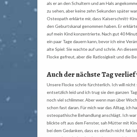
als er an den Schultern und am Hals angekommen 
zu sehen, aber keine zehn Sekunden später war 
Osteopath erklärte mir, dass Kaiserschnitt-Kin
den Geburtskanal genommen haben. Er erklärte mi
auf mein Kind konzentrierte. Nach gut 40 Minute
ein paar Tage dauern kann, bevor ich eine Ve
alte Spiel: Sie wachte auf und schrie. An dies
Flocke gefreut, aber die Ratlosigkeit und die 
Auch der nächste Tag verlief 
Unsere Flocke schrie fürchterlich. Ich will nich
entsetzlich leid und ich trug sie den ganzen Ta
noch viel schlimmer. Aber wenn man über Woch
schon fast daran. Für mich war das Alltag, ich 
osteopathische Behandlung anschlägt. Ich war 
blickte oft aus dem Fenster, sah Mütter mit K
bei dem Gedanken, dass es einfach nicht fair i