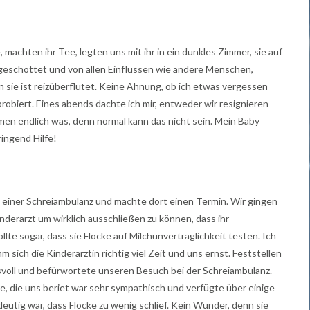
 machten ihr Tee, legten uns mit ihr in ein dunkles Zimmer, sie auf
geschottet und von allen Einflüssen wie andere Menschen,
n sie ist reizüberflutet. Keine Ahnung, ob ich etwas vergessen
 probiert. Eines abends dachte ich mir, entweder wir resignieren
men endlich was, denn normal kann das nicht sein. Mein Baby
ingend Hilfe!
e einer Schreiambulanz und machte dort einen Termin. Wir gingen
derarzt um wirklich ausschließen zu können, dass ihr
lte sogar, dass sie Flocke auf Milchunverträglichkeit testen. Ich
m sich die Kinderärztin richtig viel Zeit und uns ernst. Feststellen
isvoll und befürwortete unseren Besuch bei der Schreiambulanz.
e, die uns beriet war sehr sympathisch und verfügte über einige
ndeutig war, dass Flocke zu wenig schlief. Kein Wunder, denn sie