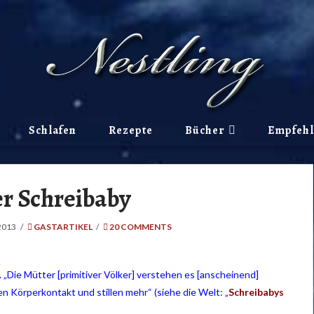
Schlafen
Rezepte
Bücher
Empfeh
r Schreibaby
2013
GASTARTIKEL
20 COMMENTS
 „Die Mütter [primitiver Völker] verstehen es [anscheinend]
en Körperkontakt und stillen mehr“ (siehe die Welt: „
Schreibabys