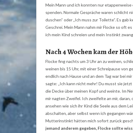
Mein Mann und ich konnten nur etappenweise ess
spenden. Normale Gespräche waren schlicht nic
duschen“ oder „Ich muss zur Toilette“. Es gab k
Geschrei. Mein Mann nahm mir Flocke so oft es 
ich mein Kind schreien und mein Instinkt zwang
Nach 4 Wochen kam der Hö
Flocke fing nachts um 3 Uhr an zu weinen, schli
weinen bis 15 Uhr, mit einer Schreipause von
endlich nach Hause und an dem Tag war bei mir 
sagte: „Ich kann nicht mehr! Du musst sie jetzt
die Decke über meinen Kopf und weinte. Im Neb
mir nagten Zweifel. Ich zweifelte an mir, daran
ansehen wie sich ihr Kind die Seele aus dem Leib
abschalten, aber selbst wenn ich gegangen wä
Mutterinstinkt hätten mich sofort zurück gesch
jemand anderem gegeben, Flocke sollte wissen