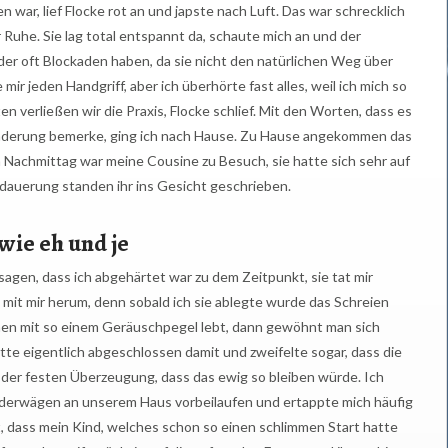
war, lief Flocke rot an und japste nach Luft. Das war schrecklich
Ruhe. Sie lag total entspannt da, schaute mich an und der
der oft Blockaden haben, da sie nicht den natürlichen Weg über
r jeden Handgriff, aber ich überhörte fast alles, weil ich mich so
n verließen wir die Praxis, Flocke schlief. Mit den Worten, dass es
ränderung bemerke, ging ich nach Hause. Zu Hause angekommen das
em Nachmittag war meine Cousine zu Besuch, sie hatte sich sehr auf
Bedauerung standen ihr ins Gesicht geschrieben.
wie eh und je
t sagen, dass ich abgehärtet war zu dem Zeitpunkt, sie tat mir
g mit mir herum, denn sobald ich sie ablegte wurde das Schreien
en mit so einem Geräuschpegel lebt, dann gewöhnt man sich
hatte eigentlich abgeschlossen damit und zweifelte sogar, dass die
der festen Überzeugung, dass das ewig so bleiben würde. Ich
inderwägen an unserem Haus vorbeilaufen und ertappte mich häufig
st, dass mein Kind, welches schon so einen schlimmen Start hatte