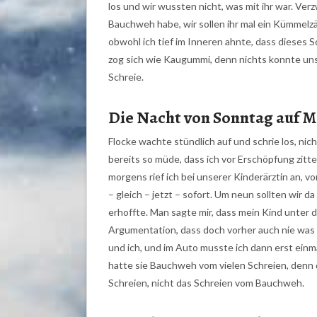
los und wir wussten nicht, was mit ihr war. Verz
Bauchweh habe, wir sollen ihr mal ein Kümmelz
obwohl ich tief im Inneren ahnte, dass dieses
zog sich wie Kaugummi, denn nichts konnte uns
Schreie.
Die Nacht von Sonntag auf M
Flocke wachte stündlich auf und schrie los, nich
bereits so müde, dass ich vor
Erschöpfung zitte
morgens rief ich bei unserer Kinderärztin an, v
– gleich – jetzt – sofort. Um neun sollten wir d
erhoffte. Man sagte mir, dass mein Kind unter 
Argumentation, dass doch vorher auch nie was 
und ich, und im Auto musste ich dann erst einm
hatte sie Bauchweh vom vielen Schreien, denn
Schreien, nicht das Schreien vom Bauchweh.