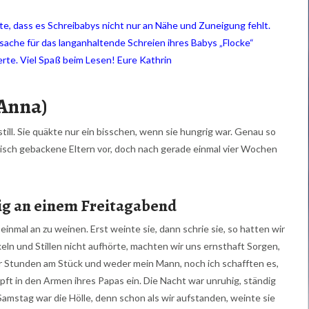
hte, dass es Schreibabys nicht nur an Nähe und Zuneigung fe
hlt.
ache für das langanhaltende Schreien ihres Babys „Flocke“
erte.
Viel Spaß beim Lesen!
Eure Kathrin
 Anna)
 still. Sie quäkte nur ein bisschen, wenn sie hungrig war. Genau so
frisch gebackene Eltern vor, doch nach gerade einmal vier Wochen
tig an einem Freitagabend
einmal an zu weinen. Erst weinte sie, dann schrie sie, so hatten wir
eln und Stillen nicht aufhörte, machten wir uns ernsthaft Sorgen,
ier Stunden am Stück und weder mein Mann, noch ich schafften es,
pft in den Armen ihres Papas ein. Die Nacht war unruhig, ständig
amstag war die Hölle, denn schon als wir aufstanden, weinte sie