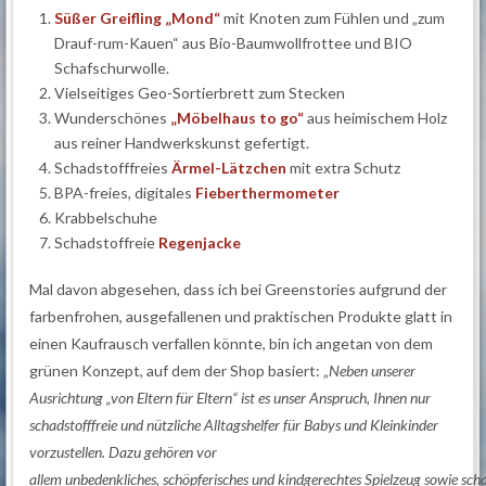
Süßer Greifling „Mond“
mit Knoten zum Fühlen und „zum
Drauf-rum-Kauen“ aus Bio-Baumwollfrottee und BIO
Schafschurwolle.
Vielseitiges Geo-Sortierbrett zum Stecken
Wunderschönes
„Möbelhaus to go“
aus heimischem Holz
aus reiner Handwerkskunst gefertigt.
Schadstofffreies
Ärmel-Lätzchen
mit extra Schutz
BPA-freies, digitales
Fieberthermometer
Krabbelschuhe
Schadstoffreie
Regenjacke
Mal davon abgesehen, dass ich bei Greenstories aufgrund der
farbenfrohen, ausgefallenen und praktischen Produkte glatt in
einen Kaufrausch verfallen könnte, bin ich angetan von dem
grünen Konzept, auf dem der Shop basiert: „
Neben unserer
Ausrichtung „von Eltern für Eltern“ ist es unser Anspruch, Ihnen nur
schadstofffreie und nützliche Alltagshelfer für Babys und Kleinkinder
vorzustellen. Dazu gehören vor
allem unbedenkliches, schöpferisches und kindgerechtes Spielzeug sowie scha