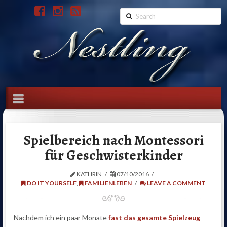
Search
Navigation
Spielbereich nach Montessori
für Geschwisterkinder
KATHRIN
07/10/2016
DO IT YOURSELF
,
FAMILIENLEBEN
LEAVE A COMMENT
Nachdem ich ein paar Monate
fast das gesamte Spielzeug