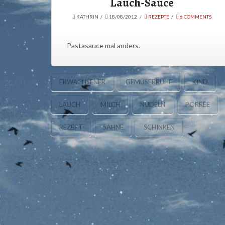
Lauch-Sauce
KATHRIN
18/08/2012
REZEPTE
6 COMMENTS
Pastasauce mal anders.
ERWACHSENER
GEMÜSEBRÜHE
KIND
LAUCH
MILCH
NUDELN
PORREE
REZEPT
SAHNE
SCHINKEN