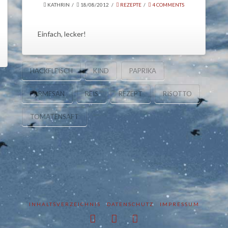
KATHRIN
18/08/2012
REZEPTE
4 COMMENTS
Einfach, lecker!
HACKFLEISCH
KIND
PAPRIKA
PARMESAN
REIS
REZEPT
RISOTTO
TOMATENSAFT
INHALTSVERZEICHNIS
DATENSCHUTZ
IMPRESSUM