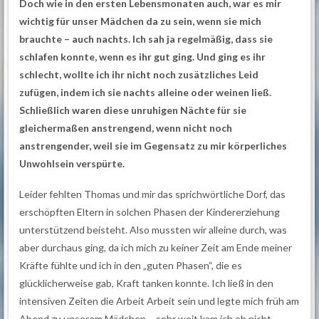
Doch wie in den ersten Lebensmonaten auch, war es mir
wichtig für unser Mädchen da zu sein, wenn sie mich
brauchte – auch nachts. Ich sah ja regelmäßig, dass sie
schlafen konnte, wenn es ihr gut ging. Und ging es ihr
schlecht, wollte ich ihr nicht noch zusätzliches Leid
zufügen, indem ich sie nachts alleine oder weinen ließ.
Schließlich waren diese unruhigen Nächte für sie
gleichermaßen anstrengend, wenn nicht noch
anstrengender, weil sie im Gegensatz zu mir körperliches
Unwohlsein verspürte.
Leider fehlten Thomas und mir das sprichwörtliche Dorf, das
erschöpften Eltern in solchen Phasen der Kindererziehung
unterstützend beisteht. Also mussten wir alleine durch, was
aber durchaus ging, da ich mich zu keiner Zeit am Ende meiner
Kräfte fühlte und ich in den „guten Phasen“, die es
glücklicherweise gab, Kraft tanken konnte. Ich ließ in den
intensiven Zeiten die Arbeit Arbeit sein und legte mich früh am
Abend zu unserem Mädchen – sehr weit kam ich eh nicht,