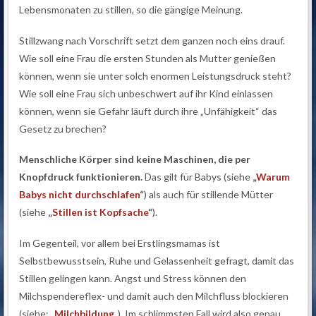
Lebensmonaten zu stillen, so die gängige Meinung.
Stillzwang nach Vorschrift setzt dem ganzen noch eins drauf.
Wie soll eine Frau die ersten Stunden als Mutter genießen
können, wenn sie unter solch enormen Leistungsdruck steht?
Wie soll eine Frau sich unbeschwert auf ihr Kind einlassen
können, wenn sie Gefahr läuft durch ihre „Unfähigkeit“ das
Gesetz zu brechen?
Menschliche Körper sind keine Maschinen, die per
Knopfdruck funktionieren.
Das gilt für Babys (siehe
„
Warum
Babys nicht durchschlafen
“
) als auch für stillende Mütter
(siehe
„
Stillen ist Kopfsache
“
).
Im Gegenteil, vor allem bei Erstlingsmamas ist
Selbstbewusstsein, Ruhe und Gelassenheit gefragt, damit das
Stillen gelingen kann. Angst und Stress können den
Milchspendereflex- und damit auch den Milchfluss blockieren
(siehe: „
Milchbildung
„). Im schlimmsten Fall wird also genau