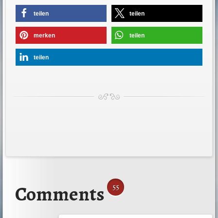
teilen
teilen
merken
teilen
teilen
Comments
55