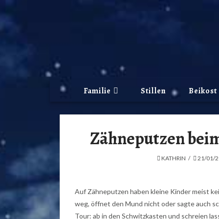
Familie
Stillen
Beikost
Zähneputzen beim
KATHRIN
21/01/
Auf Zähneputzen haben kleine Kinder meist ke
weg, öffnet den Mund nicht oder sagte auch scho
Tour: ab in den Schwitzkasten und schreien las