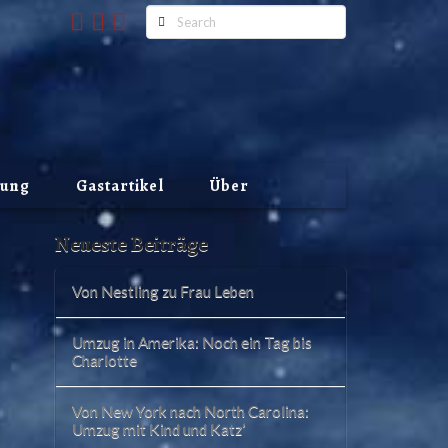
Search
lung
Gastartikel
Über
Neueste Beiträge
Von Nestling zu Frau Leben
Umzug in Amerika: Noch ein Tag bis
Charlotte
Von New York nach North Carolina:
Umzug mit Kind und Katz’