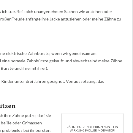
ich tue. Bei solch unangenehmen Sachen wie anziehen oder
großer Freude anfange ihre Jacke anzuziehen oder meine Zähne zu
ine elektrische Zahnbürste, wenn wir gemeinsam am
d eine normale Zahnbürste gekauft und abwechselnd meine Zähne
ürste und ihre mit ihrer).
 Kinder unter drei Jahren geeignet. Vorraussetzung: das
utzen
h ihre Zähne putze, darf sie
e beiße oder Grimassen
ZÄHNEPUTZENDE PRINZESSIN – EIN
h problemlos bei ihr bürsten.
WIRKUNGSVOLLER MOTIVATOR!