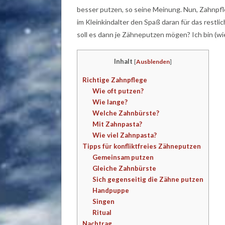
besser putzen, so seine Meinung. Nun, Zahnpfleg
im Kleinkindalter den Spaß daran für das restl
soll es dann je Zähneputzen mögen? Ich bin (w
Inhalt
[
Ausblenden
]
Richtige Zahnpflege
Wie oft putzen?
Wie lange?
Welche Zahnbürste?
Mit Zahnpasta?
Wie viel Zahnpasta?
Tipps für konfliktfreies Zähneputzen
Gemeinsam putzen
Gleiche Zahnbürste
Sich gegenseitig die Zähne putzen
Handpuppe
Singen
Ritual
Nachtrag