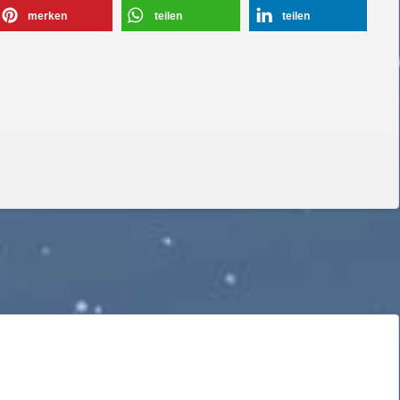
merken
teilen
teilen