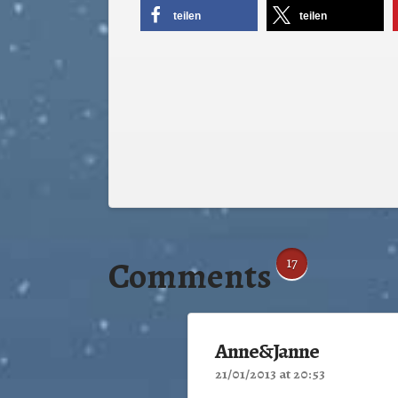
teilen
teilen
Comments
17
Anne&Janne
21/01/2013 at 20:53