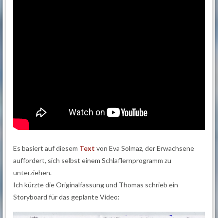
Es basiert auf diesem
Text
von Eva Solmaz, der Erwachsene
auffordert, sich selbst einem Schlaflernprogramm zu
unterziehen.
Ich kürzte die Originalfassung und Thomas schrieb ein
Storyboard für das geplante Video: