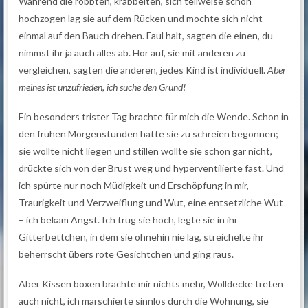
Während die robbten, krabbelten, sich teilweise schon
hochzogen lag sie auf dem Rücken und mochte sich nicht
einmal auf den Bauch drehen. Faul halt, sagten die einen, du
nimmst ihr ja auch alles ab. Hör auf, sie mit anderen zu
vergleichen, sagten die anderen, jedes Kind ist individuell.
Aber
meines ist unzufrieden, ich suche den Grund!
Ein besonders trister Tag brachte für mich die Wende. Schon in
den frühen Morgenstunden hatte sie zu schreien begonnen;
sie wollte nicht liegen und stillen wollte sie schon gar nicht,
drückte sich von der Brust weg und hyperventilierte fast. Und
ich spürte nur noch Müdigkeit und Erschöpfung in mir,
Traurigkeit und Verzweiflung und Wut, eine entsetzliche Wut
– ich bekam Angst. Ich trug sie hoch, legte sie in ihr
Gitterbettchen, in dem sie ohnehin nie lag, streichelte ihr
beherrscht übers rote Gesichtchen und ging raus.
Aber Kissen boxen brachte mir nichts mehr, Wolldecke treten
auch nicht, ich marschierte sinnlos durch die Wohnung, sie