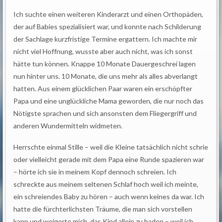
Ich suchte einen weiteren Kinderarzt und einen Orthopäden,
der auf Babies spezialisiert war, und konnte nach Schilderung
der Sachlage kurzfristige Termine ergattern. Ich machte mir
nicht viel Hoffnung, wusste aber auch nicht, was ich sonst
hätte tun können. Knappe 10 Monate Dauergeschrei lagen
nun hinter uns. 10 Monate, die uns mehr als alles abverlangt
hatten. Aus einem glücklichen Paar waren ein erschöpfter
Papa und eine unglückliche Mama geworden, die nur noch das
Nötigste sprachen und sich ansonsten dem Fliegergriff und
anderen Wundermitteln widmeten.
Herrschte einmal Stille – weil die Kleine tatsächlich nicht schrie
oder vielleicht gerade mit dem Papa eine Runde spazieren war
– hörte ich sie in meinem Kopf dennoch schreien. Ich
schreckte aus meinem seltenen Schlaf hoch weil ich meinte,
ein schreiendes Baby zu hören – auch wenn keines da war. Ich
hatte die fürchterlichsten Träume, die man sich vorstellen
kann und weigerte mich, das Kind allein zu baden – weil ich