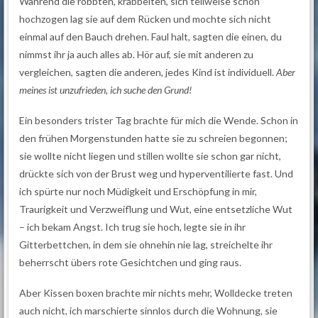
Während die robbten, krabbelten, sich teilweise schon
hochzogen lag sie auf dem Rücken und mochte sich nicht
einmal auf den Bauch drehen. Faul halt, sagten die einen, du
nimmst ihr ja auch alles ab. Hör auf, sie mit anderen zu
vergleichen, sagten die anderen, jedes Kind ist individuell.
Aber
meines ist unzufrieden, ich suche den Grund!
Ein besonders trister Tag brachte für mich die Wende. Schon in
den frühen Morgenstunden hatte sie zu schreien begonnen;
sie wollte nicht liegen und stillen wollte sie schon gar nicht,
drückte sich von der Brust weg und hyperventilierte fast. Und
ich spürte nur noch Müdigkeit und Erschöpfung in mir,
Traurigkeit und Verzweiflung und Wut, eine entsetzliche Wut
– ich bekam Angst. Ich trug sie hoch, legte sie in ihr
Gitterbettchen, in dem sie ohnehin nie lag, streichelte ihr
beherrscht übers rote Gesichtchen und ging raus.
Aber Kissen boxen brachte mir nichts mehr, Wolldecke treten
auch nicht, ich marschierte sinnlos durch die Wohnung, sie