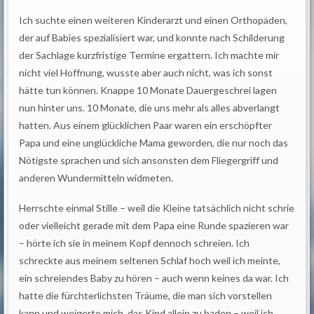
Ich suchte einen weiteren Kinderarzt und einen Orthopäden,
der auf Babies spezialisiert war, und konnte nach Schilderung
der Sachlage kurzfristige Termine ergattern. Ich machte mir
nicht viel Hoffnung, wusste aber auch nicht, was ich sonst
hätte tun können. Knappe 10 Monate Dauergeschrei lagen
nun hinter uns. 10 Monate, die uns mehr als alles abverlangt
hatten. Aus einem glücklichen Paar waren ein erschöpfter
Papa und eine unglückliche Mama geworden, die nur noch das
Nötigste sprachen und sich ansonsten dem Fliegergriff und
anderen Wundermitteln widmeten.
Herrschte einmal Stille – weil die Kleine tatsächlich nicht schrie
oder vielleicht gerade mit dem Papa eine Runde spazieren war
– hörte ich sie in meinem Kopf dennoch schreien. Ich
schreckte aus meinem seltenen Schlaf hoch weil ich meinte,
ein schreiendes Baby zu hören – auch wenn keines da war. Ich
hatte die fürchterlichsten Träume, die man sich vorstellen
kann und weigerte mich, das Kind allein zu baden – weil ich