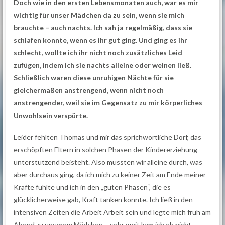
Doch wie in den ersten Lebensmonaten auch, war es mir
wichtig für unser Mädchen da zu sein, wenn sie mich
brauchte – auch nachts. Ich sah ja regelmäßig, dass sie
schlafen konnte, wenn es ihr gut ging. Und ging es ihr
schlecht, wollte ich ihr nicht noch zusätzliches Leid
zufügen, indem ich sie nachts alleine oder weinen ließ.
Schließlich waren diese unruhigen Nächte für sie
gleichermaßen anstrengend, wenn nicht noch
anstrengender, weil sie im Gegensatz zu mir körperliches
Unwohlsein verspürte.
Leider fehlten Thomas und mir das sprichwörtliche Dorf, das
erschöpften Eltern in solchen Phasen der Kindererziehung
unterstützend beisteht. Also mussten wir alleine durch, was
aber durchaus ging, da ich mich zu keiner Zeit am Ende meiner
Kräfte fühlte und ich in den „guten Phasen“, die es
glücklicherweise gab, Kraft tanken konnte. Ich ließ in den
intensiven Zeiten die Arbeit Arbeit sein und legte mich früh am
Abend zu unserem Mädchen – sehr weit kam ich eh nicht,